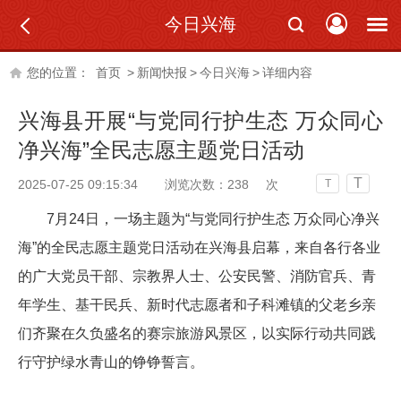
今日兴海
您的位置：
首页
>
新闻快报
>
今日兴海
>
详细内容
兴海县开展“与党同行护生态 万众同心
净兴海”全民志愿主题党日活动
T
2025-07-25 09:15:34
浏览次数：
238
次
T
7
月
24
日，一场主题为“与党同行护生态 万众同心净兴
海”的全民志愿主题党日活动在兴海县启幕，来自各行各业
的广大党员干部、宗教界人士、公安民警、消防官兵、青
年学生、基干民兵、新时代志愿者和子科滩镇的父老乡亲
们齐聚在久负盛名的赛宗旅游风景区，以实际行动共同践
行守护绿水青山的铮铮誓言。