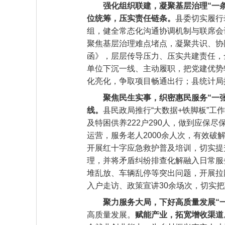
强化组织联建，凝聚基层治理“一条
位统筹，压实责任链条‌。
县委切实履行
组，健全常态化沟通协调机制与联席会
聚焦基层治理难点堵点，凝聚共识、协
函》，层层传导压力、压实共建责任，
单位下沉一线、主动履职，把党建优势
化亮化，争取项目畅通出行；县统计局
聚焦民生实事，织密惠民服务“一张
线‌。
县民政局推行“大数据+铁脚板”
及特困供养222户290人，做到应保
运营，服务老人2000余人次，有效破
开展红十字应急救护普及培训，切实提升
理，并将矛盾纠纷排查化解融入日常服
堆乱放、车辆乱停等突出问题，开展拉
入户走访、政策宣讲30余场次，切实
聚力服务大局，下好高质量发展“
高质量发展。
赋能产业，拓宽增收渠道