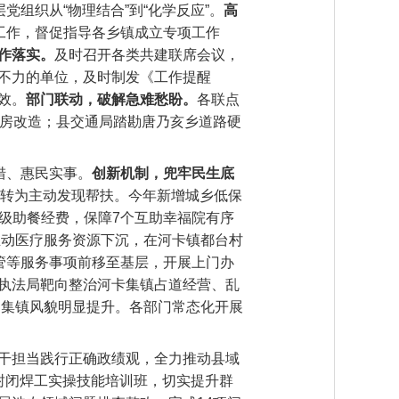
组织从“物理结合”到“化学反应”。‌
高
工作，督促指导各乡镇成立专项工作
作落实。
及时召开各类共建联席会议，
不力的单位，及时制发《工作提醒
。‌
部门联动，破解急难愁盼‌。
各联点
危房改造；县交通局踏勘唐乃亥乡道路硬
、惠民实事。‌
创新机制，兜牢民生底
理转为主动发现帮扶。今年新增城乡低保
县级助餐经费，保障7个互助幸福院有序
推动医疗服务资源下沉，在河卡镇都台村
交管等服务事项前移至基层，开展上门办
执法局靶向整治河卡集镇占道经营、乱
，集镇风貌明显提升。各部门常态化开展
干担当践行正确政绩观，全力推动县域
封闭焊工实操技能培训班，切实提升群