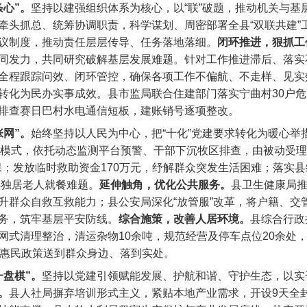
心”。
坚持以建强组织体系为核心，以“联”破题，推动机关与基层党
牵头抓总、统筹协调职责，科学谋划、周密部署全县“双联共建”
议制度，推动责任层层传导、任务落地落细。
闭环推进，狠抓工
同发力，共同研究破解基层发展难题。针对工作推进滞后、落实
全程跟踪问效、闭环管控，确保各项工作不偏航、不走样、见实效
转化为民办实事成效。县市监局联合住建部门落实宁曲村30户
排查赛日巴村水电通信短板，建账销号逐项整改。
网”。
始终坚持以人民为中心，把“十化”党建要求转化为暖心举措
工作模式，依托动态监测平台预警、干部下沉牧区排查，由被动受
尽保；发放临时救助资金170万元，纾解群众突发生活困难；落实
解独居老人就餐难题。‌
延伸触角，优化公共服务‌。
县卫生健康局
群众自救互救能力；‌县公安局‌深化“放管服”改革，将户籍、
务，筑牢基层平安防线。‌
综合施策，改善人居环境‌。‌
县综合行政
网式清理整治，清运杂物10余吨，规范经营及停车点位20余处
把惠民政策送到群众身边、落到实处。
一盘棋”。
坚持以党建引领赋能发展、护航和谐、守护生态，以实
。
县人社局摒弃培训形式主义，紧贴本地产业需求，开设9天全