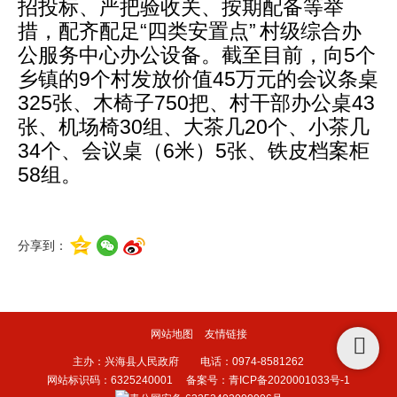
招投标、严把验收关、按期
配备等举
措，配齐配足“四类安置点”
村级综合办
公服务中心办公设
备。截至目前，向5个
乡镇的9个村发放价值45万元的会议条桌
325张、
木椅子750把、村干部办公桌43
张、机场椅30组、大茶几20个、小茶几
34个、会议桌（6米）5张、铁皮档案柜
58组。
分享到：
网站地图
友情链接
主办：兴海县人民政府 电话：0974-8581262
网站标识码：6325240001
备案号：青ICP备2020001033号-1