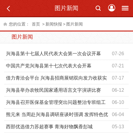
图片新闻
您的位置：
首页
>
新闻快报
>
图片新闻
图片新闻
兴海县第十七届人民代表大会第一次会议开幕
07-26
中国共产党兴海县第十七次代表大会开幕
07-21
借力青洽会平台 兴海县招商展销双向发力收获实
07-17
效
兴海县举办农牧民国家通用语言文字演讲比赛
06-12
兴海县召开医保基金管理突出问题整治专班组工
06-10
作调度会暨问题线索分析研判会
熊元来 当周赴兴海县调研座谈时强调 发挥特色优
06-04
势，以党建引领推动产业提质升级，不断筑牢县域高质量
西部优选借力苏超赛事 青海好物飘香彭城
05-13