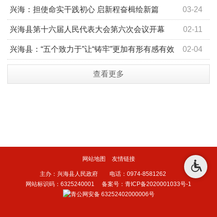
发展基础
兴海：担使命实干践初心 启新程奋楫绘新篇
03-24
兴海县第十六届人民代表大会第六次会议开幕
02-11
兴海县：“五个致力于”让“铸牢”更加有形有感有效
02-04
查看更多
网站地图
友情链接
主办：兴海县人民政府 电话：0974-8581262
网站标识码：6325240001
备案号：青ICP备2020001033号-1
青公网安备 63252402000006号