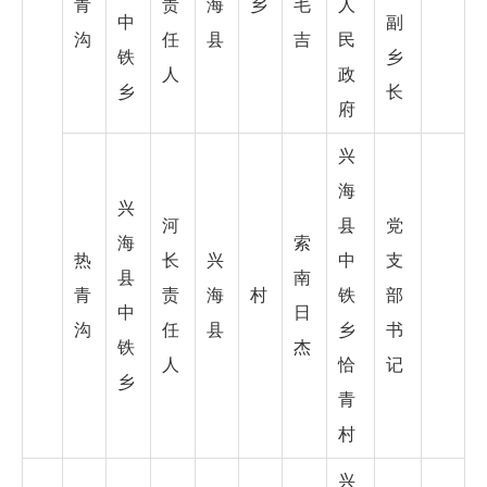
青
责
海
乡
毛
人
中
副
沟
任
县
吉
民
铁
乡
人
政
乡
长
府
兴
海
兴
河
县
党
海
索
热
长
兴
中
支
县
南
青
责
海
村
铁
部
中
日
沟
任
县
乡
书
铁
杰
人
恰
记
乡
青
村
兴