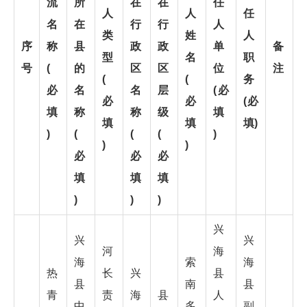
流
所
在
在
任
人
人
任
名
在
行
行
人
类
姓
人
序
称
县
政
政
单
备
型
名
职
号
(
的
区
区
位
注
(
(
务
必
名
名
层
(必
必
必
(必
填
称
称
级
填
填
填
填)
)
(
(
(
)
)
)
必
必
必
填
填
填
)
)
)
兴
兴
兴
河
海
海
索
海
热
长
兴
县
县
南
县
青
责
海
县
人
中
多
副