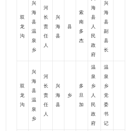
兴
兴
河
海
海
索
海
双
长
兴
县
县
南
县
龙
责
海
县
人
温
多
副
沟
任
县
民
泉
杰
县
人
政
乡
长
府
温
温
兴
河
泉
泉
海
双
长
兴
多
乡
乡
县
龙
责
海
乡
旦
人
党
温
沟
任
县
加
民
委
泉
人
政
书
乡
府
记