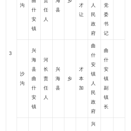
曲
责
海
乡
沟
才
人
党
什
任
县
让
民
委
安
人
政
书
镇
府
记
曲
兴
曲
3
什
海
河
什
安
县
长
兴
才
安
沙
镇
曲
责
海
乡
本
镇
沟
人
什
任
县
加
副
民
安
人
镇
政
镇
长
府
兴