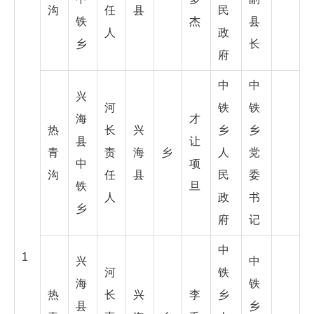
沟
任
县
民
铁
杰
县
人
政
乡
长
府
中
中
兴
河
铁
铁
海
才
热
长
兴
乡
乡
县
让
青
责
海
乡
人
党
中
项
沟
任
县
民
委
铁
旦
人
政
书
乡
府
记
中
1
兴
中
河
铁
海
铁
热
长
兴
李
乡
县
乡