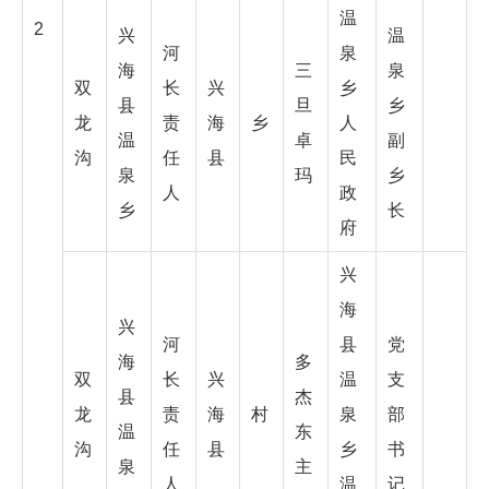
温
2
兴
温
河
泉
海
三
泉
双
长
兴
乡
县
旦
乡
龙
责
海
乡
人
温
卓
副
沟
任
县
民
泉
玛
乡
人
政
乡
长
府
兴
海
兴
河
县
党
海
多
双
长
兴
温
支
县
杰
龙
责
海
村
泉
部
温
东
沟
任
县
乡
书
泉
主
人
温
记