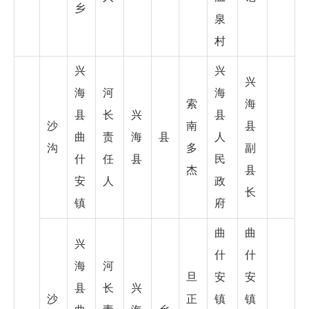
乡
泉
村
兴
兴
兴
海
河
海
索
海
县
长
兴
县
沙
南
县
曲
责
海
县
人
沟
多
副
什
任
县
民
杰
县
安
人
政
长
镇
府
曲
曲
兴
什
什
海
河
旦
安
安
县
长
兴
沙
正
镇
镇