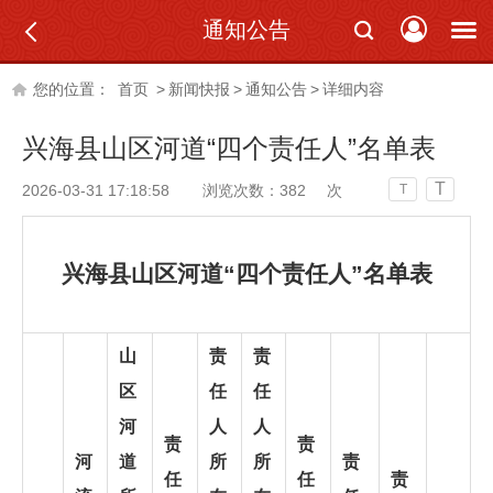
通知公告
您的位置：
首页
>
新闻快报
>
通知公告
>
详细内容
兴海县山区河道“四个责任人”名单表
T
2026-03-31 17:18:58
浏览次数：
382
次
T
兴海县山区河道“四个责任人”名单表
山
责
责
区
任
任
河
人
人
责
责
河
道
所
所
责
任
任
责