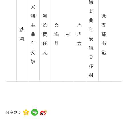
海
兴
县
海
河
党
曲
县
长
兴
周
支
沙
什
曲
责
海
村
增
部
沟
安
什
任
县
太
书
镇
安
人
记
莫
镇
多
村
分享到：