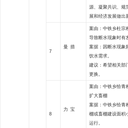
源、凝聚共识、规
展和经济发展做出
案由：中铁乡杜宗
导致断水现象
曼 措
案据：因断水现象
7
饮水需
建议：希望相关部
更换。
案由：中铁乡恰青
扩大畜
案据：中铁乡恰青
力 宝
8
棚或畜棚建设面积
运