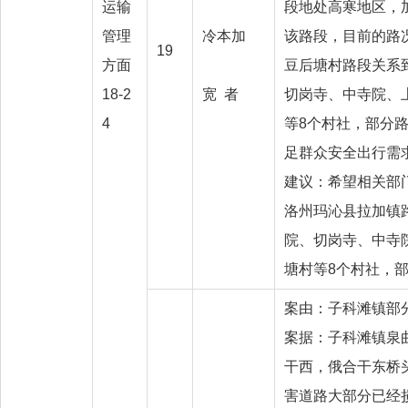
运输
段地处高寒地区，
管理
冷本加
该路段，目前的路
19
方面
豆后塘村路段关系
18-2
宽 者
切岗寺、中寺院、
4
等8个村社，部分
足群众安
建议：希望相关部
洛州玛沁县拉加镇
院、切岗寺、中寺
塘村等8个村社，
案由：子科滩镇部
案据：子科滩镇泉
干西，俄合干东桥
害道路大部分已经