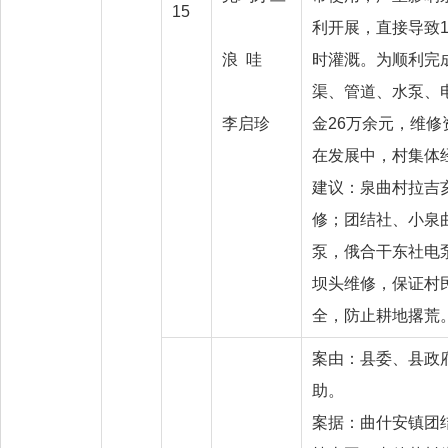
15
利开展，直接导致1
浪 哇
时灌溉。为顺利完
渠、管道、水泵、
李启珍
金26万余元，维
在发展中，村集体
建议：泉曲村拉吉亥
修；团结社、小泉
泵，俄合干东社电
坝头维修，保证村
全，防止耕地撂荒
案由：县委、县政
助。
案据：曲什安镇团