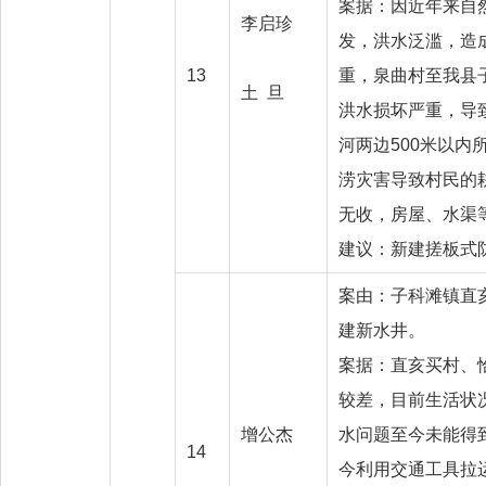
案据：因近年来自
李启珍
发，洪水泛滥，造
13
重，泉曲村至我县
土 旦
洪水损坏严重，导
河两边500米以内
涝灾害导致村民的
无收，房屋、水渠
建议：新建搓板式
案由：子科滩镇直
建新水井。
案据：直亥买村、
较差，目前生活状
增公杰
水问题至今未能得
14
今利用交通工具拉