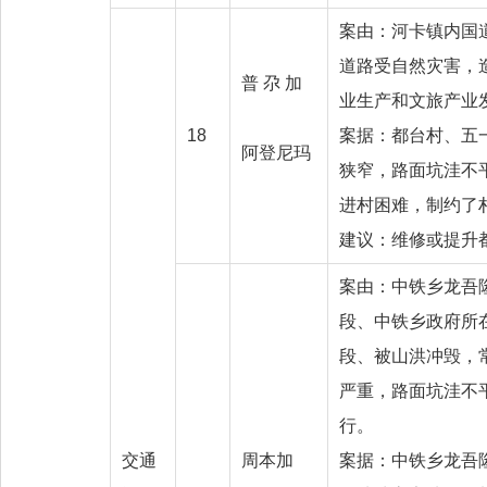
案由：河卡镇内国
道路受自然灾害，
普 尕 加
业生产和文旅产业
18
案据：都台村、五
阿登尼玛
狭窄，路面坑洼不
进村困难，制约了
建议：维修或提升
案由：中铁乡龙吾
段、中铁乡政府所
段、被山洪冲毁，
严重，路面坑洼不
交通
周本加
案据：中铁乡龙吾