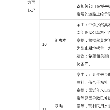
方面
议相关部门在牦牛
1-17
发展的道路上给予
案由：中铁乡然莫
南部高寒饲草料
闹杰本
案据：根据然莫村资
10
为防止耕地撂荒
建议：希望相关部
储备库。
案由：近几年来泉
曲社、俄合干东社
案据：因近年来自
发等原因导致已修
浪 哇
塞等，现村民用水
11