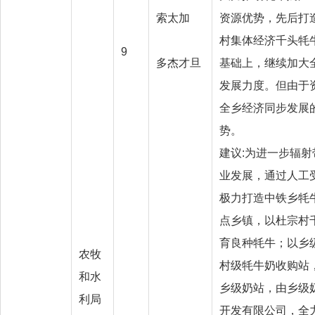
索太加
资源优势，先后打
村集体经济千头牦
9
多杰才旦
基础上，继续加大
发展力度。但由于
全乡经济同步发展
势
建议:为进一步辐
业发展，通过人工
极力打造中铁乡牦
点乡镇，以杜宗村
育良种牦牛；以乡
农牧
村级牦牛奶收购站
和水
乡级奶站，由乡级
利局
开发有限公司，全力