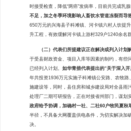
时接受检查，降低“两癌”发病率，目前共完成乳
不足，加之冬季环境影响人畜饮水管道冻裂而导致
650万元
的
兴海县子科滩
镇
、河卡镇六村人饮提升
升工程，有效缓解河卡镇上游村329户1240余名
（二）
代表们所提建议正在解决或列入计划
于受县财政资金
、项目入库
等因素的制约，有些
已经列入
计划
。
如华青措代表提出的“关于深入开
年共投资1936万元实施子科滩镇公安路、农牧
施建设等，同时，县住房和城乡建设局对全县雨
处理厂二期可研报告，正在对接省州部门，谋划
政府给予协调，加确村一社、二社60户牧民夏秋
半径，不具备大网覆盖供电条件，为切实解决加确
决。