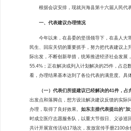
根据会议安排，现就兴海县第十六届人民代
一、
代表建议
办理情况
今年以来，在县委的坚强领导下，在县人大
民生、回应关切的重要抓手，努力把代表建议上
际出发，不断创新举措，统筹推进经济社会发展
55.4
%
；正在解决或列入计划解决的
25
件，占总
看，
办理
结果基本
达到了
各位代表
的满意
度
。
具
（一）
代表们所提建议已经解决的
41
件
，
占
出发点和落脚点，想方设法解决建议反馈的实际
办理，取得了良好效果。
如
东主措
代表提出的“
时成立医疗志愿服务队，以重大节假日、义诊巡回
共计开展宣传活动17场次，发放宣传手册2100余