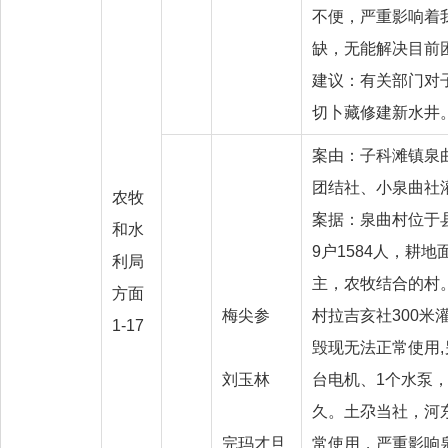
不便，严重影响着
缺，无能解决目前
建议：有关部门对
切卜藏修建新水井
案由：子科滩镇泉
团结社、小泉曲社
农牧
案据：泉曲村位于县
和水
9户1584人，耕地
利局
主，农牧结合的村。
方面
梅尖参
村拉吉亥社300米
1-17
毁现无法正常使用
刘玉林
台电机、1个水泵
久。土尕当社，河
完玛才旦
常使用，严重影响