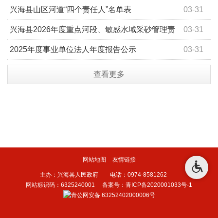
挖冬虫夏草的通告
兴海县山区河道“四个责任人”名单表
03-31
兴海县2026年度重点河段、敏感水域采砂管理责
03-31
任人名单
2025年度事业单位法人年度报告公示
03-31
查看更多
网站地图
友情链接
主办：兴海县人民政府 电话：0974-8581262
网站标识码：6325240001
备案号：青ICP备2020001033号-1
青公网安备 63252402000006号