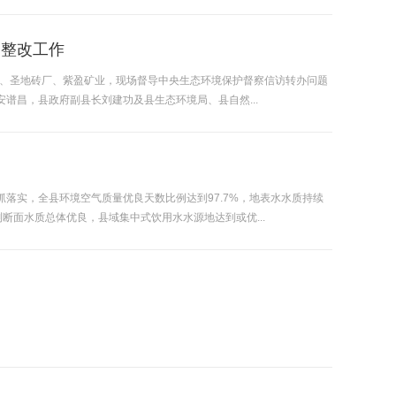
题整改工作
矿、圣地砖厂、紫盈矿业，现场督导中央生态环境保护督察信访转办问题
谱昌，县政府副县长刘建功及县生态环境局、县自然...
落实，全县环境空气质量优良天数比例达到97.7%，地表水水质持续
测断面水质总体优良，县域集中式饮用水水源地达到或优...