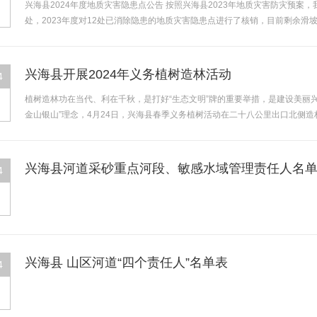
兴海县2024年度地质灾害隐患点公告 按照兴海县2023年地质灾害防灾预案
处，2023年度对12处已消除隐患的地质灾害隐患点进行了核销，目前剩余滑坡
兴海县开展2024年义务植树造林活动
4
植树造林功在当代、利在千秋，是打好“生态文明”牌的重要举措，是建设美丽
金山银山”理念，4月24日，兴海县春季义务植树活动在二十八公里出口北侧造
兴海县河道采砂重点河段、敏感水域管理责任人名
4
兴海县 山区河道“四个责任人”名单表
4