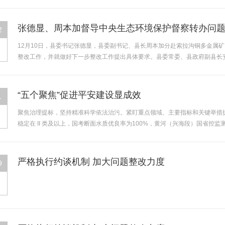
张德显、周本加督导中央生态环境保护督察转办问
2
12月10日，县委书记张德显，县委副书记、县长周本加分赴索拉沟铜多金属
整改工作，并就做好下一步整改工作提出具体要求。县委常委、县政府副县长安
“五个聚焦”促进平安建设显成效
1
聚焦治理提标，坚持精准科学依法治污。紧盯重点领域、主要指标和关键举措抓
稳定在 II 类及以上，国考断面水质优良率为100%，黄河（兴海段）国省控监
严格执行约谈机制 加大问题整改力度
9