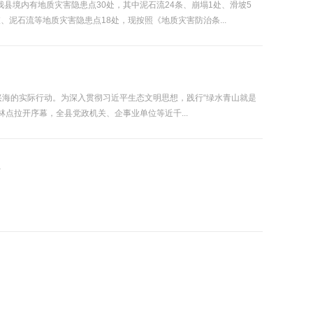
，我县境内有地质灾害隐患点30处，其中泥石流24条、崩塌1处、滑坡5
、泥石流等地质灾害隐患点18处，现按照《地质灾害防治条...
兴海的实际行动。为深入贯彻习近平生态文明思想，践行“绿水青山就是
林点拉开序幕，全县党政机关、企事业单位等近千...
单