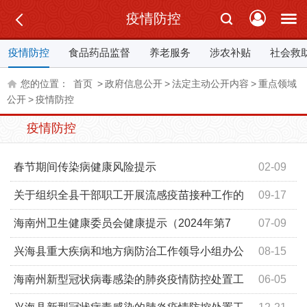
疫情防控
疫情防控
食品药品监督
养老服务
涉农补贴
社会救
您的位置：
首页
>
政府信息公开
>
法定主动公开内容
>
重点领域
公开
>
疫情防控
疫情防控
春节期间传染病健康风险提示
02-09
关于组织全县干部职工开展流感疫苗接种工作的
09-17
通知
海南州卫生健康委员会健康提示（2024年第7
07-09
期）
兴海县重大疾病和地方病防治工作领导小组办公
08-15
室紧急健康提醒 （2023年第1期）
海南州新型冠状病毒感染的肺炎疫情防控处置工
06-05
作指挥部办公室健康提示（2023年第6期）