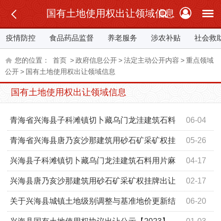
国有土地使用权出让领域信息
疫情防控
食品药品监督
养老服务
涉农补贴
社会救
您的位置：
首页
>
政府信息公开
>
法定主动公开内容
>
重点领域
公开
>
国有土地使用权出让领域信息
国有土地使用权出让领域信息
青海省兴海县子科滩镇切卜藏乌门龙洼建筑石料
06-04
用片麻岩矿采矿权挂牌出让结果公示
青海省兴海县唐乃亥沙那建筑用砂石矿采矿权挂
05-26
牌出让结果公示
兴海县子科滩镇切卜藏乌门龙洼建筑石料用片麻
04-17
岩矿采矿权挂牌出让公告
兴海县唐乃亥沙那建筑用砂石矿采矿权挂牌出让
02-17
公告
关于兴海县城镇土地级别调整与基准地价更新结
06-20
果的通告