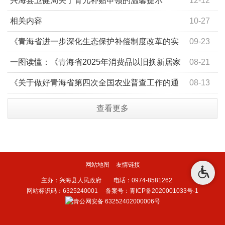
兴海县卫健局关于育儿补贴申领的温馨提示
12-12
相关内容
10-27
《青海省关于逐步推行免费学前教育的实施方案》政策解
《青海省进一步深化生态保护补偿制度改革的实
09-23
读
施方案》政策解读
一图读懂：《青海省2025年消费品以旧换新居家
08-21
适老化改造补贴活动》
《关于做好青海省第四次全国农业普查工作的通
08-13
知》解读
查看更多
网站地图
友情链接
主办：兴海县人民政府 电话：0974-8581262
网站标识码：6325240001
备案号：青ICP备2020001033号-1
青公网安备 63252402000006号