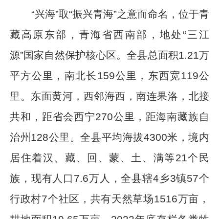
“
兴海
”
取
“
振兴青海
”
之意而命名，位于青
藏高原东部，青海省西南部，地处
“
三江
源
”
国家自然保护核心区。全县总面积
1.21
万
平方公里，南北长
159
公里，东西宽
119
公
里。东面黄河，西邻海西，南连果洛，北接
共和，距省会西宁
270
公里，距海南藏族自
治州
1
28
公里。全县平均海拔
4300
米，境内
居住着汉、藏、回、蒙、土、满等
21
个民
族，现有人口
7.6
万人，全县辖
4
乡
3
镇
57
个
行政村
7
个社区，共有天然草场
1516
万亩，