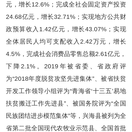
元，增长
12.6%
；完成全社会固定资产投资
24.68
亿元，
增长
32.71%
；
实现
地方公共财
政预算收入
1.42
亿元，增长
43.07%
；实现
全体居民人均可支配收入
2.42
万元，增长
4.5%
，
完成社会消费品零售总额
2.61
亿元，
下降
2.1
%
。
2019
年被省委、省政府评
为
“2018
年度脱贫攻坚先进集体
”
、被省扶贫
开发工作领导小组评为
“
青海省
‘
十三五
’
易地
扶贫搬迁工作先进县
”
、被国务院评为
“
全国
民族团结进步模范集体
”
等，
兴海县被列为全
省第二批全国现代农牧业示范县、全国首批