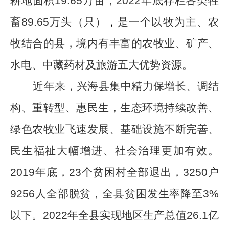
耕地面积
19.
65
万亩，
202
2
年底存栏各类牲
畜
89.65
万头（只）
，
是一个以牧为主、农
牧结合的县，境内有丰富的农牧业、矿产、
水电、中藏药材及旅
游
五大优势资源。
近年来，兴海县集中精力保增长、调结
构、重转型、惠民生，生态环境持续改善、
绿色农牧业飞速发展、基础设施不断完善、
民生福祉
大幅增进、社会治理更加有效。
2019
年底，
23
个贫困村全部退出，
3250
户
9256
人全部脱贫，全县贫困发生率降至
3%
以下。
2022
年全县
实现地区生产总值
26
.1
亿