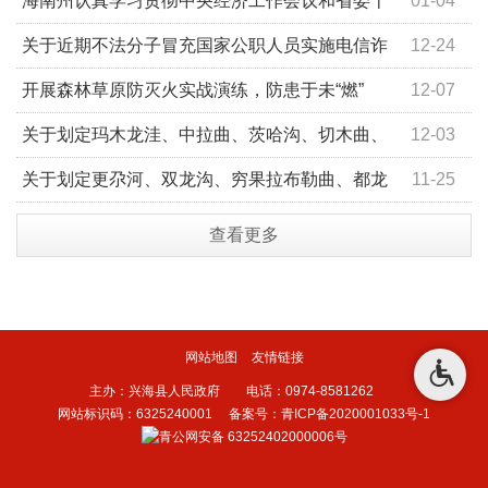
海南州认真学习贯彻中央经济工作会议和省委十
01-04
三届九次全会精神
关于近期不法分子冒充国家公职人员实施电信诈
12-24
骗的通告
开展森林草原防灭火实战演练，防患于未“燃”
12-07
关于划定玛木龙洼、中拉曲、茨哈沟、切木曲、
12-03
沙珠玉河右支河、扎列里沟右支河、英得河等七条河流管
关于划定更尕河、双龙沟、穷果拉布勒曲、都龙
11-25
理范围的通告
和多曲四条河流管理范围的通告
查看更多
网站地图
友情链接
主办：兴海县人民政府 电话：0974-8581262
网站标识码：6325240001
备案号：青ICP备2020001033号-1
青公网安备 63252402000006号