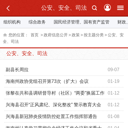
公安、安全、司法
组织机构
综合政务
国民经济管理、国有资产监管
财政
您的位置：
首页
>
政府信息公开
>
政策
>
按主题分类
>
公安、安
全、司法
公安、安全、司法
副县长周拉
09-07
海南州政协党组召开第73次（扩大）会议
01-19
张黎在共和县调研督导村（社区）“两委”换届工作
01-12
时强调依法依规选好“领头雁”配强“贴心人”心无旁骛担当新
兴海县召开“正风肃纪、深化整改” 警示教育大会
01-12
使命展现新作为
兴海县新冠肺炎疫情防控处置工作指挥部通告
01-08