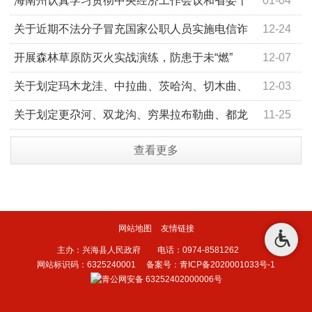
海南州认真学习贯彻中央经济工作会议和省委十
01-04
三届九次全会精神
关于近期不法分子冒充国家公职人员实施电信诈
12-24
骗的通告
开展森林草原防灭火实战演练，防患于未“燃”
12-07
关于划定玛木龙洼、中拉曲、茨哈沟、切木曲、
12-03
沙珠玉河右支河、扎列里沟右支河、英得河等七条河流管
关于划定更尕河、双龙沟、穷果拉布勒曲、都龙
11-25
理范围的通告
和多曲四条河流管理范围的通告
查看更多
网站地图
友情链接
主办：兴海县人民政府 电话：0974-8581262
网站标识码：6325240001
备案号：青ICP备2020001033号-1
青公网安备 63252402000006号