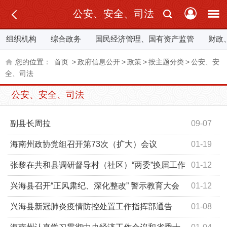
公安、安全、司法
组织机构
综合政务
国民经济管理、国有资产监管
财政
您的位置：
首页
>
政府信息公开
>
政策
>
按主题分类
>
公安、安
全、司法
公安、安全、司法
副县长周拉
09-07
海南州政协党组召开第73次（扩大）会议
01-19
张黎在共和县调研督导村（社区）“两委”换届工作
01-12
时强调依法依规选好“领头雁”配强“贴心人”心无旁骛担当新
兴海县召开“正风肃纪、深化整改” 警示教育大会
01-12
使命展现新作为
兴海县新冠肺炎疫情防控处置工作指挥部通告
01-08